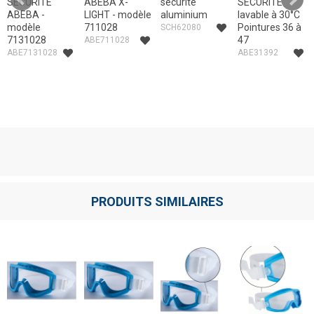
SECURITE
ABEBA X-
sécurité
SECURITE
ABEBA -
LIGHT - modèle
aluminium
lavable à 30°C
modèle
711028
Pointures 36 à
SCH62080
7131028
47
ABE711028
ABE7131028
ABE31392
PRODUITS SIMILAIRES