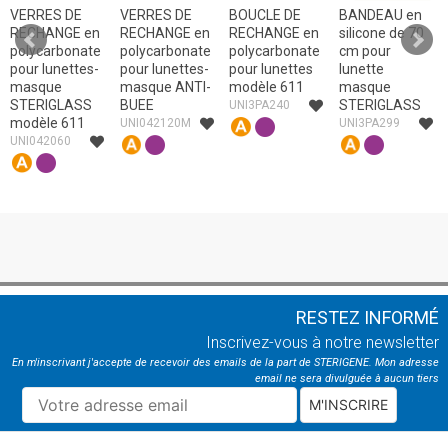
VERRES DE
VERRES DE
BOUCLE DE
BANDEAU en
RECHANGE en
RECHANGE en
RECHANGE en
silicone de 70
polycarbonate
polycarbonate
polycarbonate
cm pour
pour lunettes-
pour lunettes-
pour lunettes
lunette
masque
masque ANTI-
modèle 611
masque
STERIGLASS
BUEE
STERIGLASS
UNI3PA240
modèle 611
UNI042120M
UNI3PA299
UNI042060
RESTEZ INFORMÉ
Inscrivez-vous à notre newsletter
En m'inscrivant j'accepte de recevoir des emails de la part de STERIGENE. Mon adresse
email ne sera divulguée à aucun tiers
M'INSCRIRE