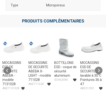
Type
Microporeux
PRODUITS COMPLÉMENTAIRES
MOCASSINS
MOCASSINS
BOTTILLONS
MOCASSINS
ESD DE
DE SECURITE
ESD - coque de
ESD DE
SECURITE
ABEBA X-
sécurité
SECURITE
ABEBA -
LIGHT - modèle
aluminium
lavable à 30°C
modèle
711028
Pointures 36 à
SCH62080
7131028
47
ABE711028
ABE7131028
ABE31392