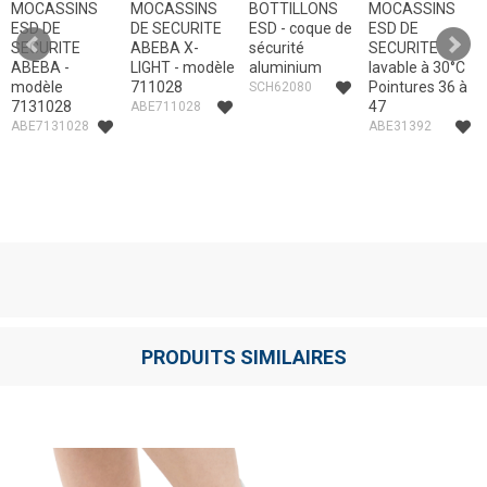
MOCASSINS
MOCASSINS
BOTTILLONS
MOCASSINS
ESD DE
DE SECURITE
ESD - coque de
ESD DE
SECURITE
ABEBA X-
sécurité
SECURITE
ABEBA -
LIGHT - modèle
aluminium
lavable à 30°C
modèle
711028
Pointures 36 à
SCH62080
7131028
47
ABE711028
ABE7131028
ABE31392
PRODUITS SIMILAIRES