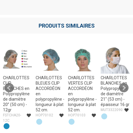
PRODUITS SIMILAIRES
CHARLOTTES
CHARLOTTES
CHARLOTTES
CHARLOTTES
CLIP
BLEUES CLIP
VERTES CLIP
BLANCHES en
BLANCHES en
ACCORDÉON
ACCORDÉON
Polypropylène
Polypropylène
en
en
de diamètre
de diamètre
polypropylène -
polypropylène -
21" (53 cm) -
20’’ (50 cm) -
longueur à plat
longueur à plat
épaisseur 16 gr
12gr
52 cm.
52 cm.
MUT3322090
FSTCHA20-
HOP70102
HOP70103
12C