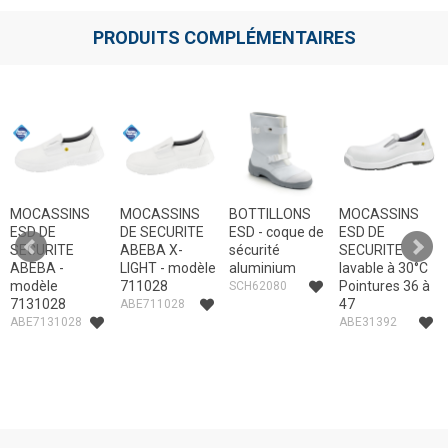
PRODUITS COMPLÉMENTAIRES
MOCASSINS
MOCASSINS
BOTTILLONS
MOCASSINS
ESD DE
DE SECURITE
ESD - coque de
ESD DE
SECURITE
ABEBA X-
sécurité
SECURITE
ABEBA -
LIGHT - modèle
aluminium
lavable à 30°C
modèle
711028
Pointures 36 à
SCH62080
7131028
47
ABE711028
ABE7131028
ABE31392