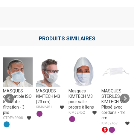
PRODUITS SIMILAIRES
MASQUES
MASQUES
Masques
MASQUES
compatible ISO
KIMTECH M3
KIMTECH M3
STERILES
5 - haute
(23 cm)
pour salle
KIMTECH M3 -
filtration - 3
propre à liens
Plissé avec
KIM62451
plis.
cordons - 18
KIM62452
cm
CTDFM9908
KIM62467