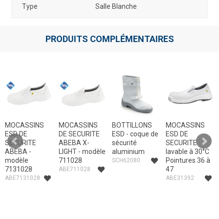
Type
Salle Blanche
PRODUITS COMPLÉMENTAIRES
MOCASSINS
MOCASSINS
BOTTILLONS
MOCASSINS
ESD DE
DE SECURITE
ESD - coque de
ESD DE
SECURITE
ABEBA X-
sécurité
SECURITE
ABEBA -
LIGHT - modèle
aluminium
lavable à 30°C
modèle
711028
Pointures 36 à
SCH62080
7131028
47
ABE711028
ABE7131028
ABE31392