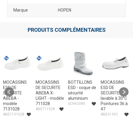
Marque
HOPEN
PRODUITS COMPLÉMENTAIRES
MOCASSINS
MOCASSINS
BOTTILLONS
MOCASSINS
ESD DE
DE SECURITE
ESD - coque de
ESD DE
SECURITE
ABEBA X-
sécurité
SECURITE
ABEBA -
LIGHT - modèle
aluminium
lavable à 30°C
modèle
711028
Pointures 36 à
SCH62080
7131028
47
ABE711028
ABE7131028
ABE31392