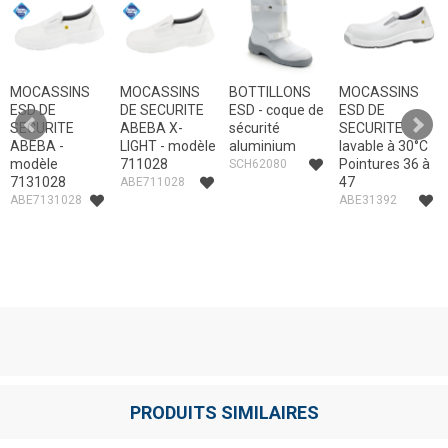
MOCASSINS
MOCASSINS
BOTTILLONS
MOCASSINS
ESD DE
DE SECURITE
ESD - coque de
ESD DE
SECURITE
ABEBA X-
sécurité
SECURITE
ABEBA -
LIGHT - modèle
aluminium
lavable à 30°C
modèle
711028
Pointures 36 à
SCH62080
7131028
47
ABE711028
ABE7131028
ABE31392
PRODUITS SIMILAIRES