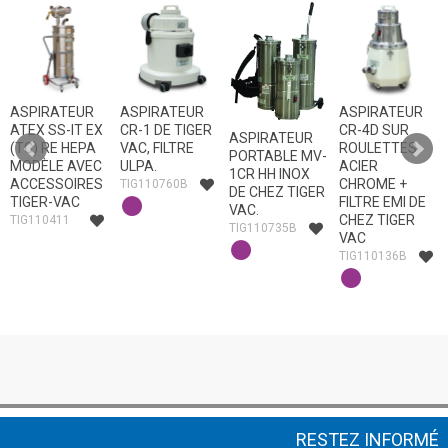
ASPIRATEUR
ASPIRATEUR
ASPIRATEUR
ATEX SS-IT EX
CR-1 DE TIGER
CR-4D SUR
ASPIRATEUR
(TC) RE HEPA
VAC, FILTRE
ROULETTES
PORTABLE MV-
MODÈLE AVEC
ULPA.
ACIER
1CR HH INOX
ACCESSOIRES
CHROME +
TIG110760B
DE CHEZ TIGER
TIGER-VAC
FILTRE EMI DE
VAC.
CHEZ TIGER
TIG110411
TIG110735B
VAC
TIG110136B
RESTEZ INFORMÉ