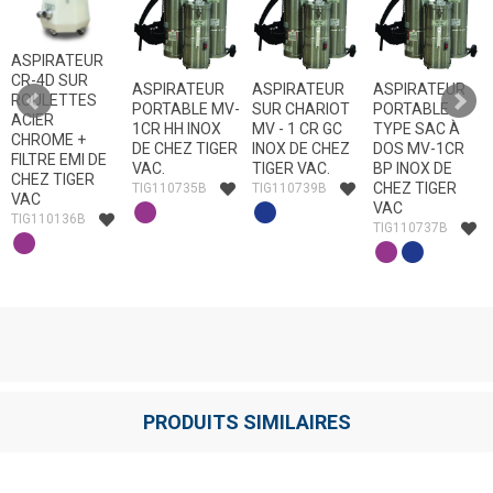
ASPIRATEUR
CR-4D SUR
ASPIRATEUR
ASPIRATEUR
ASPIRATEUR
ROULETTES
PORTABLE MV-
SUR CHARIOT
PORTABLE
ACIER
1CR HH INOX
MV - 1 CR GC
TYPE SAC À
CHROME +
DE CHEZ TIGER
INOX DE CHEZ
DOS MV-1CR
FILTRE EMI DE
VAC.
TIGER VAC.
BP INOX DE
CHEZ TIGER
CHEZ TIGER
TIG110735B
TIG110739B
VAC
VAC
TIG110136B
TIG110737B
PRODUITS SIMILAIRES