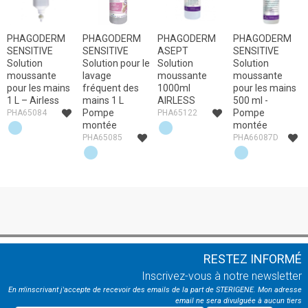
PHAGODERM
PHAGODERM
PHAGODERM
PHAGODERM
SENSITIVE
SENSITIVE
ASEPT
SENSITIVE
Solution
Solution pour le
Solution
Solution
moussante
lavage
moussante
moussante
pour les mains
fréquent des
1000ml
pour les mains
1 L – Airless
mains 1 L
AIRLESS
500 ml -
Pompe
Pompe
PHA65084
PHA65122
montée
montée
PHA65085
PHA66087D
RESTEZ INFORMÉ
Inscrivez-vous à notre newsletter
En m'inscrivant j'accepte de recevoir des emails de la part de STERIGENE. Mon adresse
email ne sera divulguée à aucun tiers