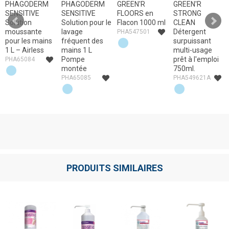
PHAGODERM
PHAGODERM
GREEN'R
GREEN'R
E
SENSITIVE
SENSITIVE
FLOORS en
STRONG
Solution
Solution pour le
Flacon 1000 ml
CLEAN
moussante
lavage
Détergent
PHA547501
pour les mains
fréquent des
surpuissant
1 L – Airless
mains 1 L
multi-usage
Pompe
prêt à l'emploi
PHA65084
montée
750ml.
PHA65085
PHA549621A
PRODUITS SIMILAIRES