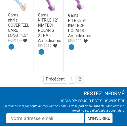
Gants
Gants
Gants
nitrile
NITRILE 12"
NITRILE 9"
COVERFEEL
KIMTECH
KIMTECH
CARE
POLARIS
POLARIS -
LONG 11,5"
XTRA -
Ambidextres
Ambidextres
HOP1144
KIM6200
KIM6210
Précédent
1
2
RESTEZ INFORMÉ
Inscrivez-vous à notre newsletter
En m'inscrivant j'accepte de recevoir des emails de la part de STERIGENE. Mon adresse
email ne sera divulguée à aucun tiers
M'INSCRIRE