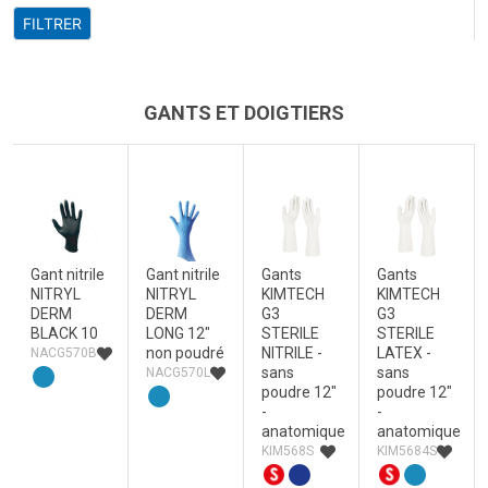
GANTS ET DOIGTIERS
Gant nitrile
Gant nitrile
Gants
Gants
NITRYL
NITRYL
KIMTECH
KIMTECH
DERM
DERM
G3
G3
BLACK 10
LONG 12"
STERILE
STERILE
non poudré
NITRILE -
LATEX -
NACG570B
sans
sans
NACG570L
poudre 12"
poudre 12"
-
-
anatomique
anatomique
KIM568S
KIM5684S