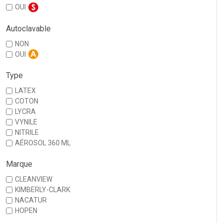
OUI
Autoclavable
NON
OUI
Type
LATEX
COTON
LYCRA
VYNILE
NITRILE
AÉROSOL 360 ML
Marque
CLEANVIEW
KIMBERLY-CLARK
NACATUR
HOPEN